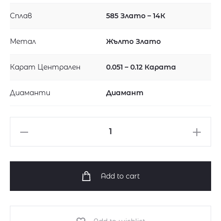
Сплав
585 Злато – 14К
Метал
Жълто Злато
Карат Централен
0.051 – 0.12 Карата
Диаманти
Диамант
Годежен
пръстен
от
жълто
Add to cart
злато
с
диамант