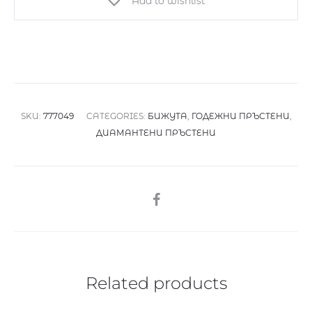
Add to wishlist
0,11кт
quantity
SKU:
777049
CATEGORIES:
БИЖУТА
,
ГОДЕЖНИ ПРЪСТЕНИ
,
ДИАМАНТЕНИ ПРЪСТЕНИ
SHARE
Related products