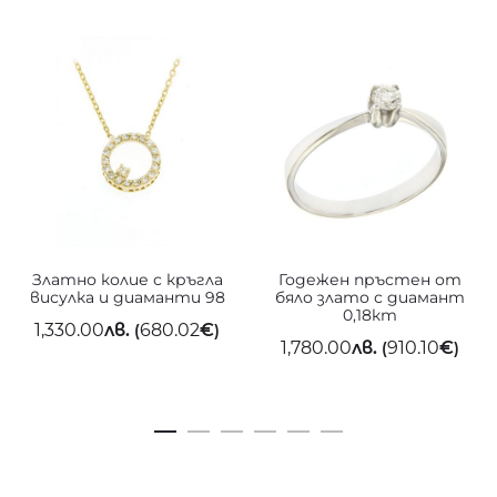
Златно колие с кръгла
Годежен пръстен от
висулка и диаманти 98
бяло злато с диамант
0,18кт
1,330.00
лв.
680.02
€
(
)
1,780.00
лв.
910.10
€
(
)