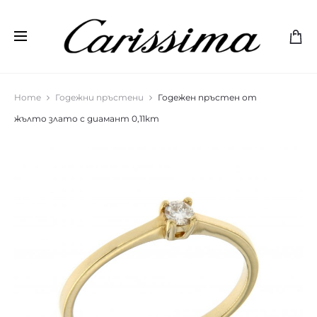
Home
Годежни пръстени
Годежен пръстен от
жълто злато с диамант 0,11кт