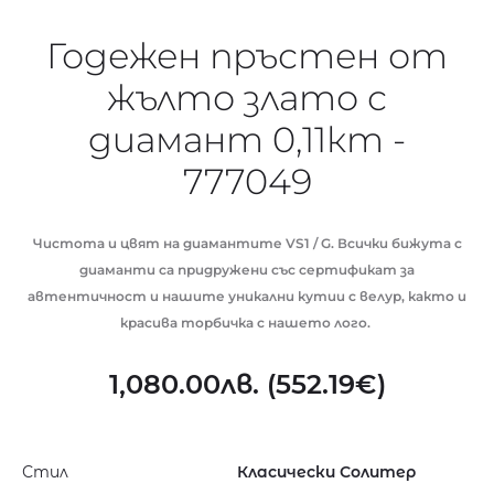
Годежен пръстен от
жълто злато с
диамант 0,11кт -
777049
Чистота и цвят на диамантите VS1 / G. Всички бижута с
диаманти са придружени със сертификат за
автентичност и нашите уникални кутии с велур, както и
красива торбичка с нашето лого.
1,080.00
лв.
(
552.19
€
)
Стил
Класически Солитер