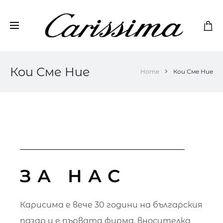
Кои Сме Ние
Home
Кои Сме Ние
ЗА НАС
Карисима е вече 30 години на българския
пазар и е първата фирма, вносителка