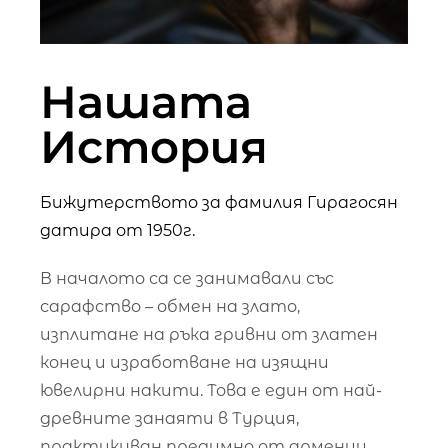
Нашата
История
Бижутерството за фамилия Гирагосян
датира от 1950г.
В началото са се занимавали със
сарафство – обмен на злато,
изплитане на ръка гривни от златен
конец и изработване на изящни
ювелирни накити. Това е един от най-
древните занаяти в Турция,
практикуван предимно от арменци,