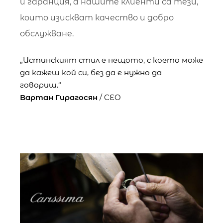
и гаранция, а нашите клиенти са тези,
които изискват качество и добро
обслужване.
„Истинският стил е нещото, с което може
да кажеш кой си, без да е нужно да
говориш.“
Вартан Гирагосян
/ CEO