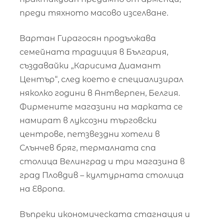
преди тяхното масово изселване.
Вартан Гирагосян продължава
семейната традиция в България,
създавайки „Карисима Диамант
Център“, след което е специализирал
няколко години в Антверпен, Белгия.
Фирмените магазини на марката се
намират в луксозни търговски
центрове, петзвездни хотели в
Слънчев бряг, термалната спа
столица Велинград и три магазина в
град Пловдив – културната столица
на Европа.
Въпреки икономическата стагнация и