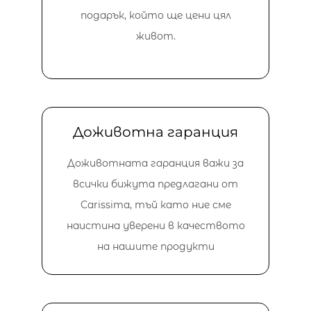
подарък, който ще цени цял
живот.
Доживотна гаранция
Доживотната гаранция важи за
всички бижута предлагани от
Carissima, тъй като ние сме
наистина уверени в качеството
на нашите продукти