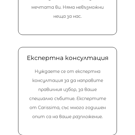
мечтата ви. Няма невъзможни
неща за нас.
Експертна консултация
Нуждаете се от експертна
консултация за да направите
правилния избор, за ваше
специално събитие. Експертите
от Carissima, със много годишен
опит са на ваше разпложение.