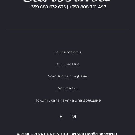
+359 889 632 635 | +359 888 701 497
За Контакти
Кои Сме Ние
Условия за ползване
Доставки
Политика за замяна и за връщане
F
I
a
n
c
s
e
t
b
a
© 2000 – 2024 CARISSIMA. Всички Права Запазени.