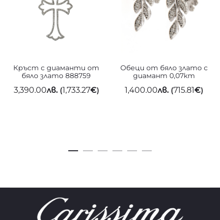
Кръст с диаманти от
Обеци от бяло злато с
бяло злато 888759
диамант 0,07кт
3,390.00
лв.
1,733.27
€
1,400.00
лв.
715.81
€
(
)
(
)