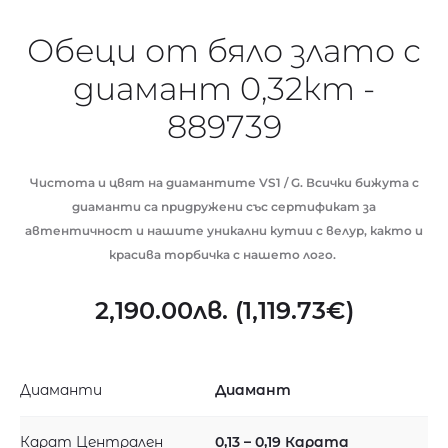
Обеци от бяло злато с
диамант 0,32кт -
889739
Чистота и цвят на диамантите VS1 / G. Всички бижута с
диаманти са придружени със сертификат за
автентичност и нашите уникални кутии с велур, както и
красива торбичка с нашето лого.
2,190.00
лв.
(
1,119.73
€
)
Диаманти
Диамант
Карат Централен
0,13 – 0,19 Карата