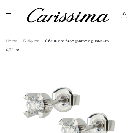
Home
Бижута
Обеци от бяло злато с диамант
0,32кт