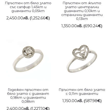
Пръстен от бяло злато
Пръстен от жълто
със сапфир 1,45кт и
злато централни
диаманти 0,05кт
диаманти 0,10кт и
странични диаманти
2,450.00
лв.
1,252.66
€
(
)
0,13кт
1,350.00
лв.
690.24
€
(
)
Годежен пръстен от
Пръстен от бяло злато
бяло злато с диамант
с 0,11т диаманти
0,18кт и диаманти
1,150.00
лв.
587.98
€
(
)
0,08кт
2,400.00
лв.
1,227.10
€
(
)