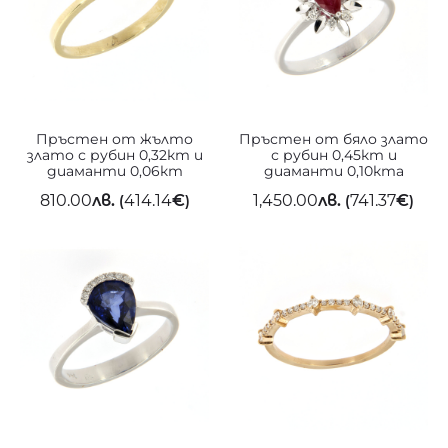
Пръстен от жълто
Пръстен от бяло злато
злато с рубин 0,32кт и
с рубин 0,45кт и
диаманти 0,06кт
диаманти 0,10кта
810.00
лв.
414.14
€
1,450.00
лв.
741.37
€
(
)
(
)