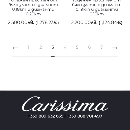
Годежен пръстен от
Годежен пръстен от
бяло злато с диамант
бяло злато с диамант
0.18кт и диаманти
0.19кт и диаманти
0.20кт
0.10кт
2,500.00
лв.
1,278.23
€
2,200.00
лв.
1,124.84
€
(
)
(
)
1
2
3
4
5
6
7
+359 889 632 635 | +359 888 701 497