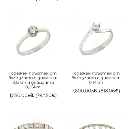
Годежен пръстен от
Годежен пръстен от
бяло злато с диамант
бяло злато с диамант
0,13кт и диаманти
0,14кт
0,06кт
1,600.00
лв.
818.06
€
(
)
1,550.00
лв.
792.50
€
(
)