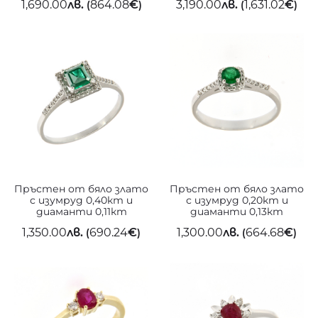
1,690.00
лв.
864.08
€
3,190.00
лв.
1,631.02
€
(
)
(
)
Пръстен от бяло злато
Пръстен от бяло злато
с изумруд 0,40кт и
с изумруд 0,20кт и
диаманти 0,11кт
диаманти 0,13кт
1,350.00
лв.
690.24
€
1,300.00
лв.
664.68
€
(
)
(
)