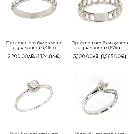
Пръстен от бяло злато
Пръстен от бяло злато
с диаманти 0,41кт
с диаманти 0,67кт
2,200.00
лв.
1,124.84
€
3,100.00
лв.
1,585.00
€
(
)
(
)