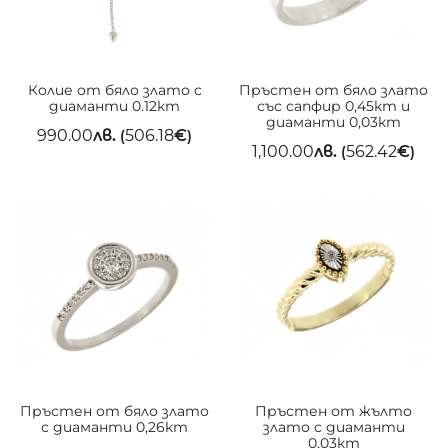
Колие от бяло злато с
Пръстен от бяло злато
диаманти 0.12кт
със сапфир 0,45кт и
диаманти 0,03кт
990.00
лв.
506.18
€
(
)
1,100.00
лв.
562.42
€
(
)
Пръстен от бяло злато
Пръстен от жълто
с диаманти 0,26кт
злато с диаманти
0,03кт