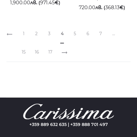
1,900.00
лв.
971.45
€
(
)
720.00
лв.
368.13
€
(
)
1
2
3
4
5
6
7
…
15
16
17
+359 889 632 635 | +359 888 701 497