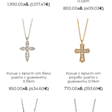
0.12кт
1,990.00
лв.
1,017.47
€
(
)
800.00
лв.
409.03
€
(
)
Колие с кръст от бяло
Колие с кръст от
злато с диаманти
розово злато с
0.13кт
диаманти 0.11кт
850.00
лв.
434.60
€
770.00
лв.
393.69
€
(
)
(
)