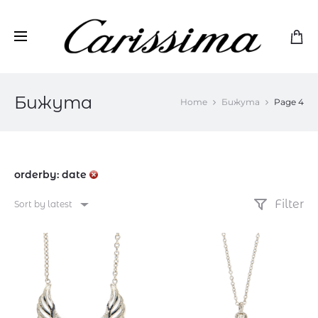
Бижута
Home
Бижута
Page 4
orderby: date
Filter
Sort by latest