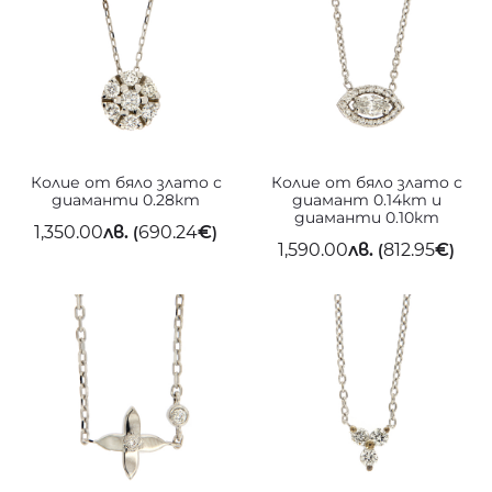
Колие от бяло злато с
Колие от бяло злато с
диаманти 0.28кт
диамант 0.14кт и
диаманти 0.10кт
1,350.00
лв.
690.24
€
(
)
1,590.00
лв.
812.95
€
(
)