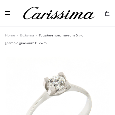
Home
Бижута
Годежен пръстен от бяло
злато с диамант 0.36кт