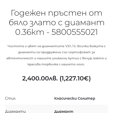
Годежен пръстен от
бяло злато с диамант
0.36кт - 5800555021
Чистота и цвят на диамантите VS1 / G. Всички бижута с
диаманти са придружени със сертификат за
автентичност и нашите уникални кутии с велур, както и
красива торбичка с нашето лого.
2,400.00
лв.
(
1,227.10
€
)
Стил
Класически Солитер
Диаманти
Диамант