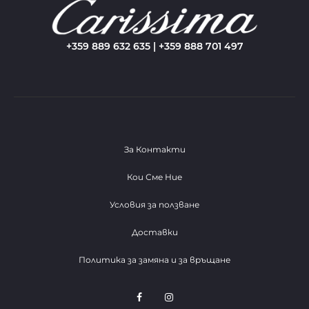
+359 889 632 635 | +359 888 701 497
За Контакти
Кои Сме Ние
Условия за ползване
Доставки
Политика за замяна и за връщане
F
I
a
n