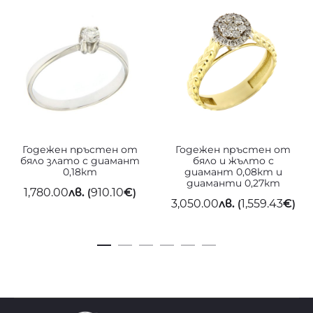
Годежен пръстен от
Годежен пръстен от
бяло злато с диамант
бяло и жълто с
0,18кт
диамант 0,08кт и
диаманти 0,27кт
1,780.00
лв.
910.10
€
(
)
3,050.00
лв.
1,559.43
€
(
)