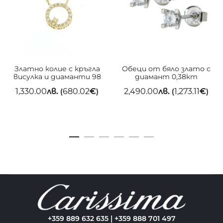
Златно колие с кръгла
Обеци от бяло злато с
висулка и диаманти 98
диамант 0,38кт
1,330.00
лв.
680.02
€
2,490.00
лв.
1,273.11
€
(
)
(
)
+359 889 632 635 | +359 888 701 497