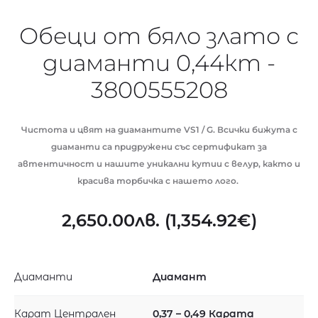
Обеци от бяло злато с
диаманти 0,44кт -
3800555208
Чистота и цвят на диамантите VS1 / G. Всички бижута с
диаманти са придружени със сертификат за
автентичност и нашите уникални кутии с велур, както и
красива торбичка с нашето лого.
2,650.00
лв.
(
1,354.92
€
)
Диаманти
Диамант
Карат Централен
0,37 – 0,49 Карата