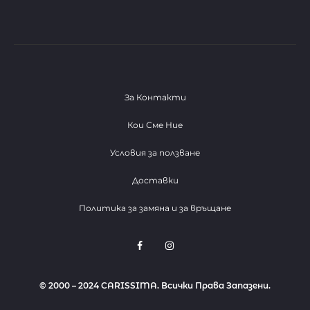
За Контакти
Кои Сме Ние
Условия за ползване
Доставки
Политика за замяна и за връщане
F
I
a
n
c
s
e
t
b
a
© 2000 – 2024 CARISSIMA. Всички Права Запазени.
o
g
o
r