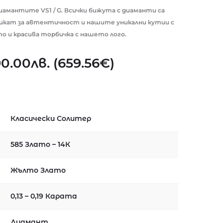
иамантите VS1 / G. Всички бижута с диаманти са
икат за автентичност и нашите уникални кутии с
то и красива торбичка с нашето лого.
90.00
лв.
(
659.56
€
)
Класически Солитер
585 Злато – 14К
Жълто Злато
0,13 – 0,19 Карата
Диамант