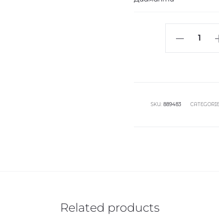
Годежен
пръстен
от
жълто
злато
с
SKU:
889483
CATEGORIE
диамант
0,13кт
quantity
Related products