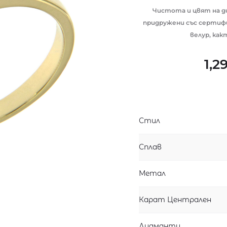
Чистота и цвят на д
придружени със сертиф
велур, как
1,2
Стил
Сплав
Метал
Карат Централен
Диаманти