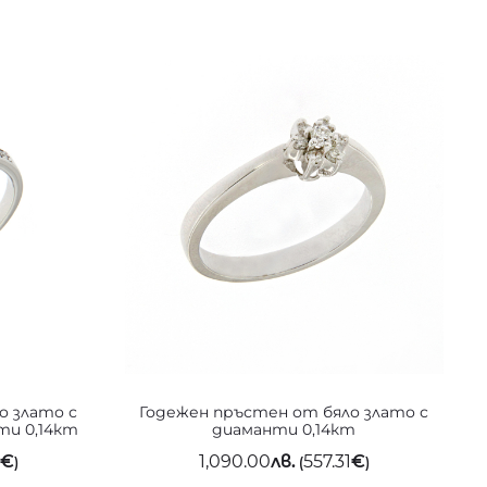
о злато с
Годежен пръстен от бяло злато с
ти 0,14кт
диаманти 0,14кт
1
€
1,090.00
лв.
557.31
€
)
(
)