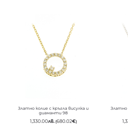
Златно колие с кръгла висулка и
Златно 
диаманти 98
1,330.00
лв.
680.02
€
1,
(
)