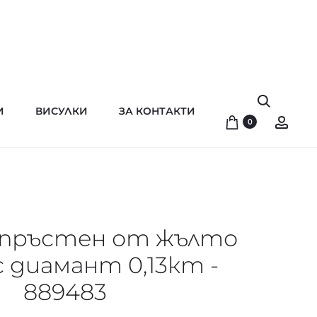
Search
И
ВИСУЛКИ
ЗА КОНТАКТИ
Acco
0
 пръстен от жълто
с диамант 0,13кт -
889483