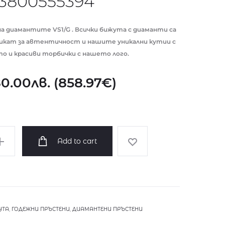
3800555394
 диамантите VS1/G . Всички бижута с диаманти са
икат за автентичност и нашите уникални кутии с
то и красиви торбички с нашето лого.
80.00
лв.
(
858.97
€
)
Add to cart
УТА
,
ГОДЕЖНИ ПРЪСТЕНИ
,
ДИАМАНТЕНИ ПРЪСТЕНИ