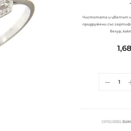
Чистотата и цветът на
придружени със сертиф
велур, как
1,6
Диамантен
пръстен
от
бяло
злато
с
CATEGORIES:
БИЖ
багети