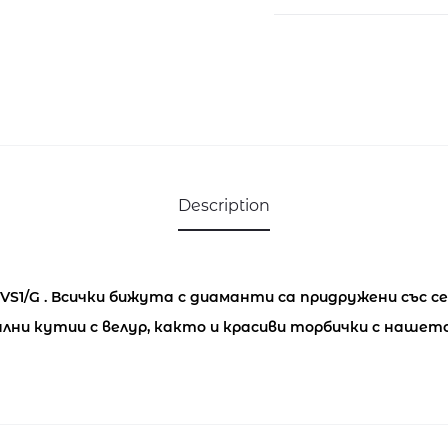
0.03
кт
и
диаманти
0.18
карата
-
Description
3800555394
quantity
1/G . Всички бижута с диаманти са придружени със
лни кутии с велур, както и красиви торбички с нашето