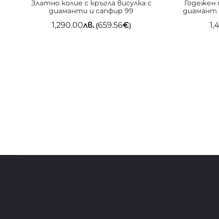
Златно колие с кръгла висулка с
Годежен 
диаманти и сапфир 99
диамант 
1,290.00
лв.
659.56
€
1,
(
)