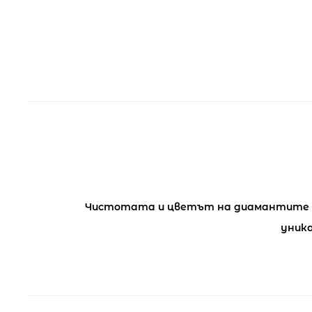
Чистотата и цветът на диамантите VS
уника