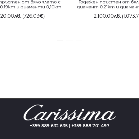
пръстен от бяло злато с
Годежен пръстен от бял
0.19кт и диаманти 0,10кт
диамант 0,21кт и диаман
420.00
лв.
726.03
€
2,100.00
лв.
1,073.7
(
)
(
+359 889 632 635 | +359 888 701 497