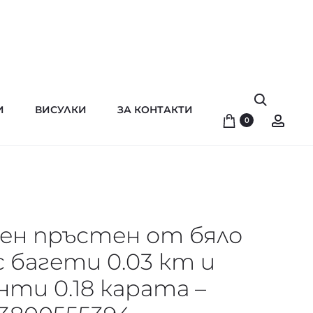
Search
И
ВИСУЛКИ
ЗА КОНТАКТИ
Acco
0
ен пръстен от бяло
с багети 0.03 кт и
ти 0.18 карата –