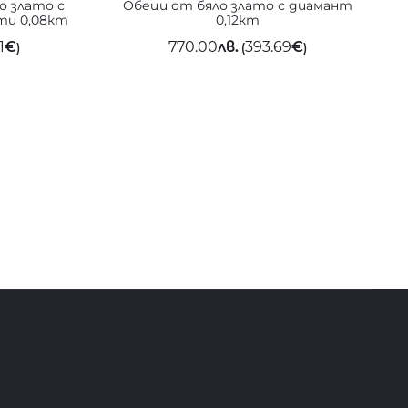
о злато с
Обеци от бяло злато с диамант
ти 0,08кт
0,12кт
1
€
770.00
лв.
393.69
€
)
(
)