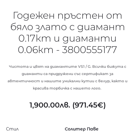
Годежен пръстен от
бяло злато с диамант
0.17кт и диаманти
0.06кт - 3800555177
Чистота и цвят на диамантите VS1 / G. Всички бижута с
диаманти са придружени със сертификат за
автентичност и нашите уникални кутии с велур, както и
красива торбичка с нашето лого.
1,900.00
лв.
(
971.45
€
)
Стил
Солитер Паве