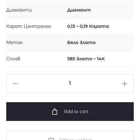
Диаманти
Диамант
Карат Централен
0,13 – 0,19 Карата
Метал
Бяло Злато
Сплав
585 Злато – 14К
Годежен
пръстен
от
бяло
Add to cart
злато
с
диамант