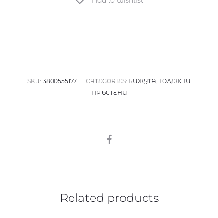
Add to wishlist
0.17кт
и
диаманти
0.06кт
quantity
SKU:
3800555177
CATEGORIES:
БИЖУТА
,
ГОДЕЖНИ
ПРЪСТЕНИ
SHARE
Related products