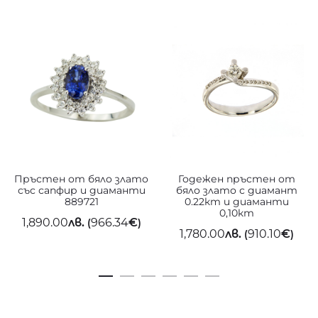
Пръстен от бяло злато
Годежен пръстен от
със сапфир и диаманти
бяло злато с диамант
889721
0.22кт и диаманти
0,10кт
1,890.00
лв.
966.34
€
(
)
1,780.00
лв.
910.10
€
(
)