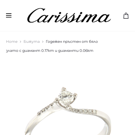
Home
Бижута
Годежен пръстен от бяло
злато с диамант 0.17кт и диаманти 0.06кт